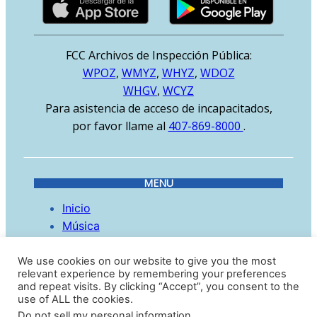
FCC Archivos de Inspección Pública:
WPOZ
,
WMYZ
,
WHYZ
,
WDOZ
WHGV
,
WCYZ
Para asistencia de acceso de incapacitados,
por favor llame al
407-869-8000
.
MENU
Inicio
Música
Nosotros
Recursos
We use cookies on our website to give you the most
relevant experience by remembering your preferences
Oración
and repeat visits. By clicking “Accept”, you consent to the
Listado de Iglesias
use of ALL the cookies.
Stickers Para Tu Auto
Do not sell my personal information
.