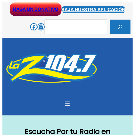
Skip
HAGA UN DONATIVO
BAJA NUESTRA APLICACIÓN
to
content
Search
Facebook
Instagram
Escucha Por tu Radio en