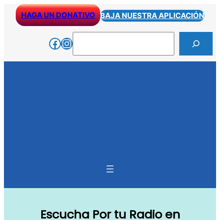
Skip
HAGA UN DONATIVO
BAJA NUESTRA APLICACIÓN
to
content
Search
Facebook
Instagram
Escucha Por tu Radio en